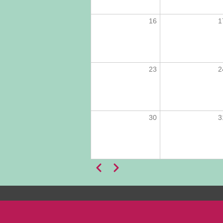
16
1
23
2
30
3
Anterior
Próximo
Paginação