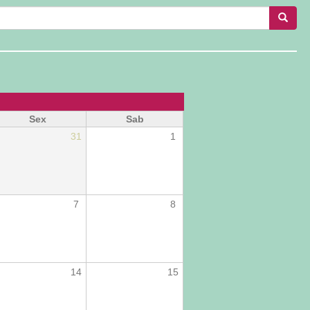
Busca
Sex
Sab
31
1
7
8
14
15