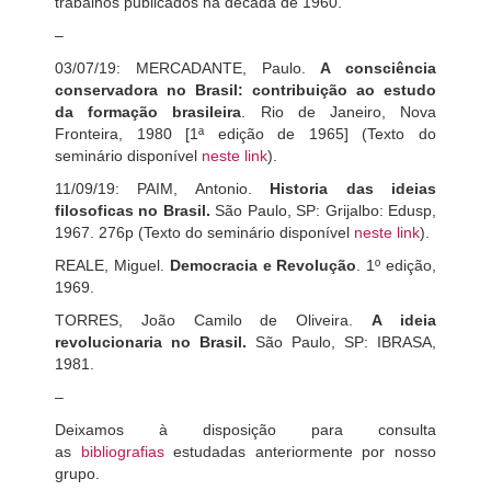
trabalhos publicados na década de 1960.
–
03/07/19: MERCADANTE, Paulo.
A consciência
conservadora no Brasil: contribuição ao estudo
da formação brasileira
. Rio de Janeiro, Nova
Fronteira, 1980 [1ª edição de 1965] (Texto do
seminário disponível
neste link
).
11/09/19: PAIM, Antonio.
Historia das ideias
filosoficas no Brasil.
São Paulo, SP: Grijalbo: Edusp,
1967. 276p (Texto do seminário disponível
neste link
).
REALE, Miguel.
Democracia e Revolução
. 1º edição,
1969.
TORRES, João Camilo de Oliveira.
A ideia
revolucionaria no Brasil
.
São Paulo, SP: IBRASA,
1981.
–
Deixamos à disposição para consulta
as
bibliografias
estudadas anteriormente por nosso
grupo.