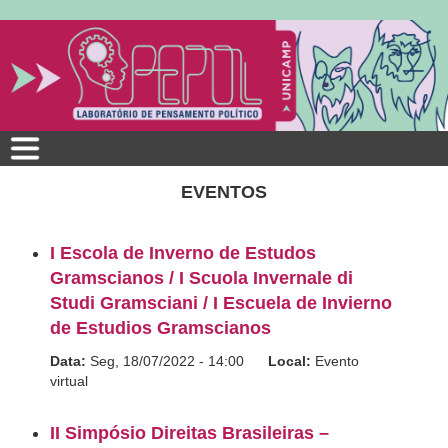
Pular
para
o
conteúdo
principal
EVENTOS
I Escola de Inverno de Estudos
Gramscianos / I Scuola Invernale di
Studi Gramsciani / I Escuela de Invierno
de Estudios Gramscianos
Data:
Seg, 18/07/2022 - 14:00
Local:
Evento
virtual
II Simpósio Direitas Brasileiras –