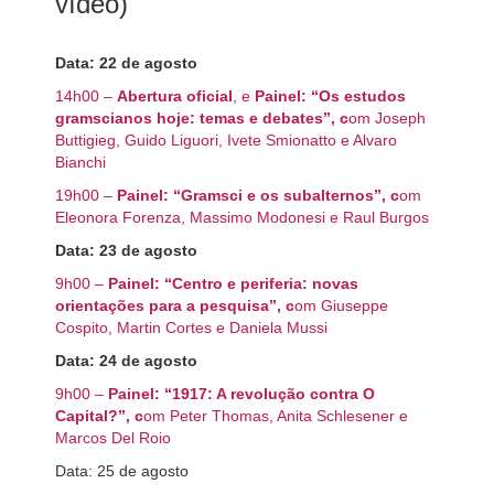
vídeo)
Data: 22 de agosto
14h00 –
Abertura oficial
, e
Painel:
“
Os estudos
gramscianos hoje: temas e debates”
, c
om Joseph
Buttigieg, Guido Liguori, Ivete Smionatto e Alvaro
Bianchi
19h00 –
Painel:
“
Gramsci e os subalternos”
, c
om
Eleonora Forenza, Massimo Modonesi e Raul Burgos
Data: 23 de agosto
9h00 –
Painel:
“Centro e periferia: novas
orientações para a pesquisa”
, c
om Giuseppe
Cospito, Martin Cortes e Daniela Mussi
Data: 24 de agosto
9h00 –
Painel:
“1917: A revolução contra O
Capital?”,
c
om Peter Thomas, Anita Schlesener e
Marcos Del Roio
Data: 25 de agosto