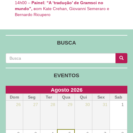
14h00 –
Painel: “A ‘tradução’ de Gramsci no
mundo”
, c
om Kate Crehan, Giovanni Semeraro e
Bernardo Ricupero
BUSCA
Busca
Busca
Busca
EVENTOS
Agosto 2026
Dom
Seg
Ter
Qua
Qui
Sex
Sab
26
27
28
29
30
31
1