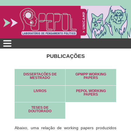
Pular
para
o
conteúdo
principal
PUBLICAÇÕES
DISSERTAÇÕES DE
GPMPP WORKING
MESTRADO
PAPERS
LIVROS
PEPOL WORKING
PAPERS
TESES DE
DOUTORADO
Abaixo, uma relação de working papers produzidos