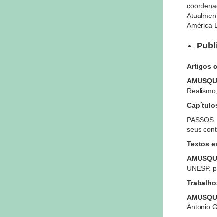
coordena
Atualment
América L
Publ
Artigos 
AMUSQUIV
Realismo,
Capítulo
PASSOS. 
seus cont
Textos em
AMUSQUI
UNESP, p.
Trabalho
AMUSQUIV
Antonio G