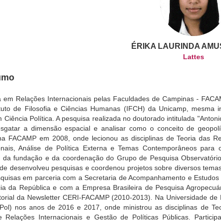
ÉRIKA LAURINDA AMU
Lattes
umo
 em Relações Internacionais pelas Faculdades de Campinas - FACAMP
tituto de Filosofia e Ciências Humanas (IFCH) da Unicamp, mesma i
 Ciência Política. A pesquisa realizada no doutorado intitulada "Antoni
esgatar a dimensão espacial e analisar como o conceito de geopolí
na FACAMP em 2008, onde lecionou as disciplinas de Teoria das Rel
ionais, Análise de Política Externa e Temas Contemporâneos para 
ou da fundação e da coordenação do Grupo de Pesquisa Observatór
de desenvolveu pesquisas e coordenou projetos sobre diversos temas
uisas em parceria com a Secretaria de Acompanhamento e Estudos Ins
cia da República e com a Empresa Brasileira de Pesquisa Agropecuá
torial da Newsletter CERI-FACAMP (2010-2013). Na Universidade de Bras
(IPol) nos anos de 2016 e 2017, onde ministrou as disciplinas de Te
e Relações Internacionais e Gestão de Políticas Públicas. Partici