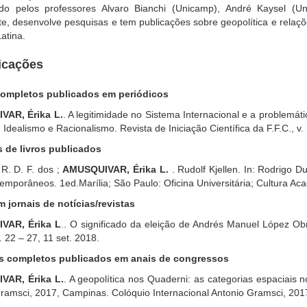
do pelos professores Alvaro Bianchi (Unicamp), André Kaysel (
e, desenvolve pesquisas e tem publicações sobre geopolítica e relaçõe
atina.
icações
completos publicados em periódicos
AR, Érika L.
. A legitimidade no Sistema Internacional e a problemát
 Idealismo e Racionalismo. Revista de Iniciação Científica da F.F.C., v.
s de livros publicados
R. D. F. dos ;
AMUSQUIVAR, Érika L.
. Rudolf Kjellen. In: Rodrigo 
emporâneos. 1ed.Marília; São Paulo: Oficina Universitária; Cultura Aca
 jornais de notícias/revistas
VAR, Érika L
.
. O significado da eleição de Andrés Manuel López Ob
 22 – 27, 11 set. 2018.
s completos publicados em anais de congressos
AR, Érika L.
. A geopolítica nos Quaderni: as categorias espaciais 
ramsci, 2017, Campinas. Colóquio Internacional Antonio Gramsci, 201