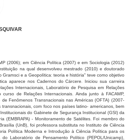
SQUIVAR
 (2006); em Ciência Política (2007) e em Sociologia (2012)
nstituição na qual desenvolveu mestrado (2010) e doutorado
o Gramsci e a Geopolítica: teoria e história" teve como objetivo
tica aparece nos Cadernos do Cárcere. Iniciou sua carreira
ações Internacionais, Laboratório de Pesquisa em Relações
o curso de Relações Internacionais. Ainda junto à FACAMP,
io de Fenômenos Transnacionais nas Américas (OFTA) (2007-
 transnacionais, com foco nos países latino- americanos, bem
titucionais do Gabinete de Segurança Institucional (GSI) da
ria (EMBRAPA) - Monitoramento de Satélites. Foi membro do
ília (UnB), foi professora substituta no Instituto de Ciência
oria Política Moderna e Introdução à Ciência Política para os
pa do Laboratório de Pensamento Político (PEPOL/Unicamp),