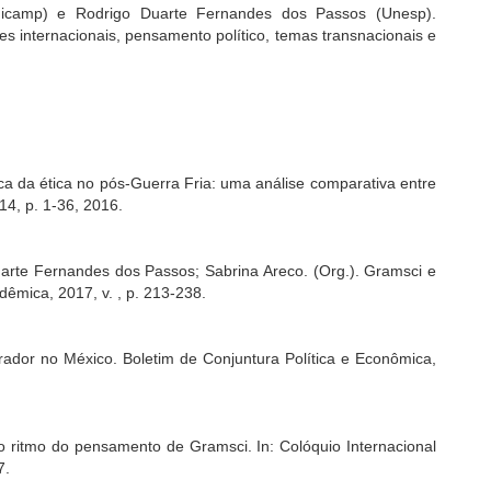
Unicamp) e Rodrigo Duarte Fernandes dos Passos (Unesp).
s internacionais, pensamento político, temas transnacionais e
ica da ética no pós-Guerra Fria: uma análise comparativa entre
 14, p. 1-36, 2016.
Duarte Fernandes dos Passos; Sabrina Areco. (Org.). Gramsci e
dêmica, 2017, v. , p. 213-238.
rador no México. Boletim de Conjuntura Política e Econômica,
no ritmo do pensamento de Gramsci. In: Colóquio Internacional
7.