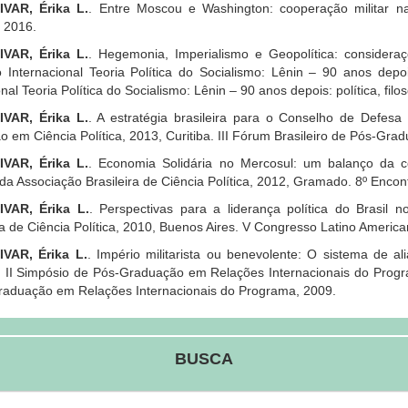
VAR, Érika L.
. Entre Moscou e Washington: cooperação militar 
 2016.
VAR, Érika L.
. Hegemonia, Imperialismo e Geopolítica: considera
 Internacional Teoria Política do Socialismo: Lênin – 90 anos depois:
nal Teoria Política do Socialismo: Lênin – 90 anos depois: política, filo
VAR, Érika L.
. A estratégia brasileira para o Conselho de Defesa
 em Ciência Política, 2013, Curitiba. III Fórum Brasileiro de Pós-Grad
VAR, Érika L.
. Economia Solidária no Mercosul: um balanço da c
da Associação Brasileira de Ciência Política, 2012, Gramado. 8º Encont
VAR, Érika L.
. Perspectivas para a liderança política do Brasil 
 de Ciência Política, 2010, Buenos Aires. V Congresso Latino American
VAR, Érika L.
. Império militarista ou benevolente: O sistema de 
 II Simpósio de Pós-Graduação em Relações Internacionais do Progr
raduação em Relações Internacionais do Programa, 2009.
BUSCA