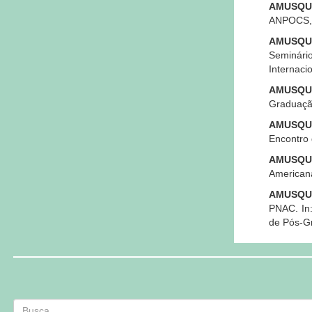
AMUSQUI
ANPOCS,
AMUSQUI
Seminário
Internacio
AMUSQUI
Graduação
AMUSQUI
Encontro 
AMUSQUI
Americana
AMUSQUI
PNAC. In:
de Pós-G
Busca