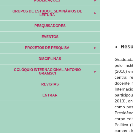
PUBLICAÇÕES
GRUPOS DE ESTUDO E SEMINÁRIOS DE
LEITURA
PESQUISADORES
EVENTOS
Res
PROJETOS DE PESQUISA
DISCIPLINAS
Graduada
pelo Ins
COLÓQUIO INTERNACIONAL ANTONIO
(2018) em
GRAMSCI
central r
docente 
REVISTAS
Internac
particip
ENTRAR
2013), on
como pesq
Presidên
corpo edi
Política 
cursos d