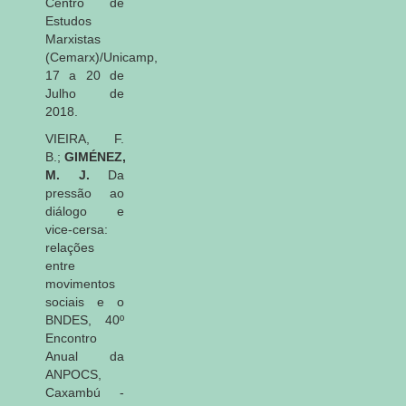
Centro de
Estudos
Marxistas
(Cemarx)/Unicamp,
17 a 20 de
Julho de
2018.
VIEIRA, F.
B.;
GIMÉNEZ,
M. J.
Da
pressão ao
diálogo e
vice-cersa:
relações
entre
movimentos
sociais e o
BNDES, 40º
Encontro
Anual da
ANPOCS,
Caxambú -