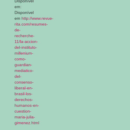
Disponível
em:
Disponível
em
http://www.revue-
rita.com/resumes-
de-
recherche-
11/la-accion-
del-instituto-
millenium-
como-
guardian-
mediatico-
del-
consenso-
liberal-en-
brasil-los-
derechos-
humanos-en-
cuestion-
maria-julia-
gimenez.html