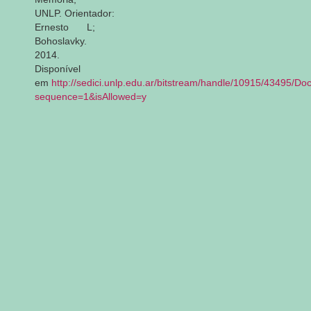
UNLP. Orientador:
Ernesto L;
Bohoslavky.
2014.
Disponível
em
http://sedici.unlp.edu.ar/bitstream/handle/10915/434
sequence=1&isAllowed=y