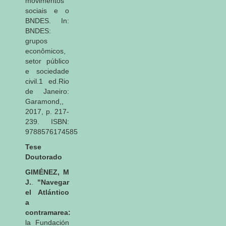
movimentos
sociais e o
BNDES. In:
BNDES:
grupos
econômicos,
setor público
e sociedade
civil.1 ed.Rio
de Janeiro:
Garamond,,
2017, p. 217-
239. ISBN:
9788576174585
Tese
Doutorado
GIMÉNEZ, M
J.
.
"Navegar
el Atlántico
a
contramarea:
la Fundación