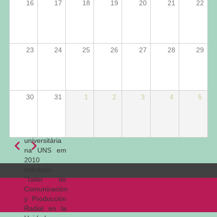
16
17
18
19
20
21
22
Janeiro
(UFRRJ). Foi
professora
(adjunta A)
na
23
24
25
26
27
28
29
Universidad
Provincial del
Sudoeste
Bonaerense
(UPSO) entre
30
31
1
2
3
4
5
2007 e 2009.
Coordenou o
programa de
extensão
universitária
Anterior
Próximo
Paginação
na UNS em
2010
intitulado
"Taller de
Comunicación
y Producción
Radial en la