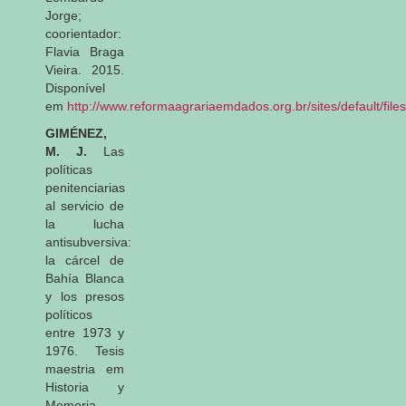
Jorge;
coorientador:
Flavia Braga
Vieira. 2015.
Disponível
em
http://www.reformaagrariaemdados.org.br/sites/default
GIMÉNEZ,
M. J.
Las
políticas
penitenciarias
al servicio de
la lucha
antisubversiva:
la cárcel de
Bahía Blanca
y los presos
políticos
entre 1973 y
1976. Tesis
maestria em
Historia y
Memoria,