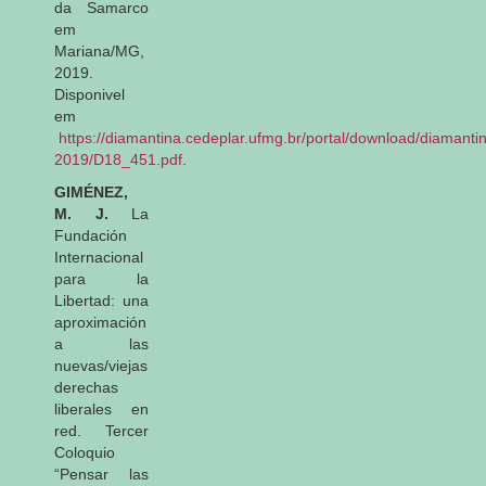
da Samarco
em
Mariana/MG,
2019.
Disponivel
em
https://diamantina.cedeplar.ufmg.br/portal/download/diamanti
2019/D18_451.pdf
.
GIMÉNEZ,
M. J.
La
Fundación
Internacional
para la
Libertad: una
aproximación
a las
nuevas/viejas
derechas
liberales en
red
. Tercer
Coloquio
“Pensar las