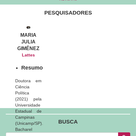
PESQUISADORES
MARIA
JULIA
GIMÉNEZ
Lattes
Resumo
Doutora em
Ciência
Política
(2021) pela
Universidade
Estadual de
Campinas
BUSCA
(Unicamp/SP).
Bacharel
Busca
(2008) e