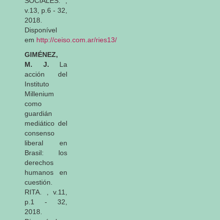
SOCIALES. ,
v.13, p.6 - 32,
2018.
Disponível
em
http://ceiso.com.ar/ries13/
GIMÉNEZ,
M. J.
La
acción del
Instituto
Millenium
como
guardián
mediático del
consenso
liberal en
Brasil: los
derechos
humanos en
cuestión.
RITA. , v.11,
p.1 - 32,
2018.