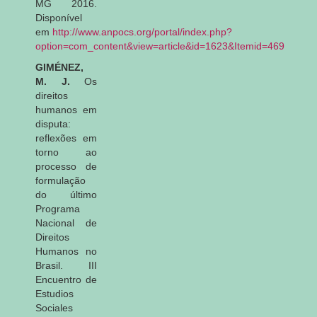
MG 2016.
Disponível
em
http://www.anpocs.org/portal/index.php?
option=com_content&view=article&id=1623&Itemid=469
GIMÉNEZ,
M. J.
Os
direitos
humanos em
disputa:
reflexões em
torno ao
processo de
formulação
do último
Programa
Nacional de
Direitos
Humanos no
Brasil
. III
Encuentro de
Estudios
Sociales