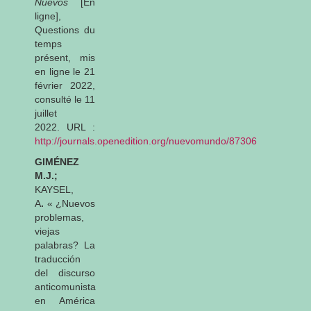
Nuevos
[En
ligne],
Questions du
temps
présent, mis
en ligne le 21
février 2022,
consulté le 11
juillet
2022. URL :
http://journals.openedition.org/nuevomundo/87306
GIMÉNEZ
M.J.;
KAYSEL,
A
.
« ¿Nuevos
problemas,
viejas
palabras? La
traducción
del discurso
anticomunista
en América