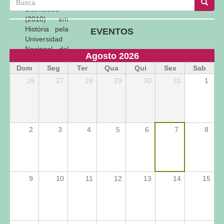
Busca
Busca
Licenciada
(2010) em
História pela
EVENTOS
Universidad
Nacional del
Agosto 2026
Sur (UNS).
Dom
Seg
Ter
Qua
Qui
Sex
Sab
Concluiu um
Mestrado em
26
27
28
29
30
31
1
Historia y
Memoria
(2014) na
Universidad
Nacional de
2
3
4
5
6
7
8
La Plata
(UNLP) e o
Mestrado em
Ciências
9
10
11
12
13
14
15
Sociais
(2015) na
Universidade
Federal Rural
do Rio de