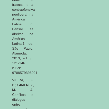
fracaso e a
contraofensiva
neoliberal na
América
Latina In:
Pensar as
direitas na
América
Latina.1 ed.
São Paulo:
Alameda,
2019, v.1, p.
121-146.
ISBN:
9788579396021
VIEIRA, F.
B.;
GIMÉNEZ,
M. J.
Conflitos e
diálogos
entre