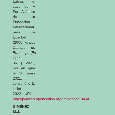
Latina: el
caso del V
Foro Atlántico
de la
Fundación
Internacional
para la
Libertad
(2008) »,
Les
Cahiers de
Framespa
[En
ligne],
36 | 2021,
mis en ligne
le 30 mars
2021,
consulté le 11
juillet
2022. URL :
http://journals.openedition.org/framespa/10434
GIMÉNEZ
M.J.