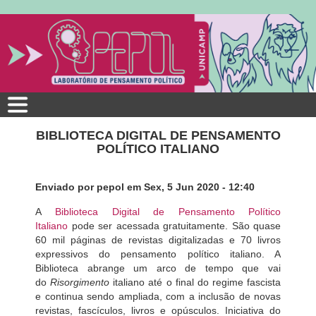
Pular
para
o
conteúdo
principal
BIBLIOTECA DIGITAL DE PENSAMENTO
POLÍTICO ITALIANO
Enviado por
pepol
em
Sex, 5 Jun 2020 - 12:40
A
Biblioteca Digital de Pensamento Político
Italiano
pode ser acessada gratuitamente. São quase
60 mil páginas de revistas digitalizadas e 70 livros
expressivos do pensamento político italiano. A
Biblioteca abrange um arco de tempo que vai
do
Risorgimento
italiano até o final do regime fascista
e continua sendo ampliada, com a inclusão de novas
revistas, fascículos, livros e opúsculos. Iniciativa do