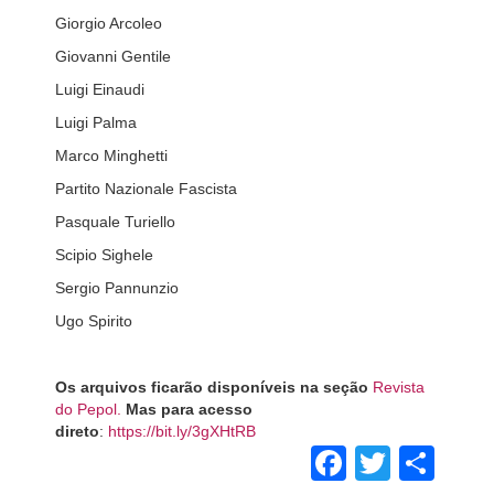
Giorgio Arcoleo
Giovanni Gentile
Luigi Einaudi
Luigi Palma
Marco Minghetti
Partito Nazionale Fascista
Pasquale Turiello
Scipio Sighele
Sergio Pannunzio
Ugo Spirito
Os arquivos ficarão disponíveis na seção
Revista
do Pepol.
Mas para acesso
direto
:
https://bit.ly/3gXHtRB
Faceboo
Twitte
Sha