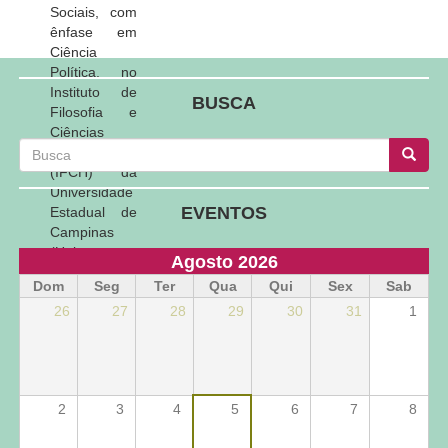
Sociais, com
ênfase em
Ciência
Política, no
Instituto de
BUSCA
Filosofia e
Ciências
Busca
Humanas
Busca
Busca
(IFCH) da
Universidade
EVENTOS
Estadual de
Campinas
(Unicamp –
Agosto 2026
2015-2018).
Dom
Seg
Ter
Qua
Qui
Sex
Sab
Mestrando
26
27
28
29
30
31
1
pelo
Departamento
de Ciência
Política/IFCH/Unicamp.
Membro,
2
3
4
5
6
7
8
desde 2018,
do