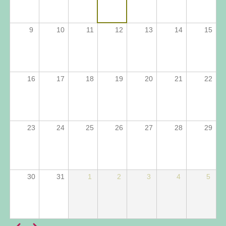
Laboratório
de
Pensamento
9
10
11
12
13
14
15
Político
(PEPOL-
Unicamp).
Publicações
16
17
18
19
20
21
22
23
24
25
26
27
28
29
30
31
1
2
3
4
5