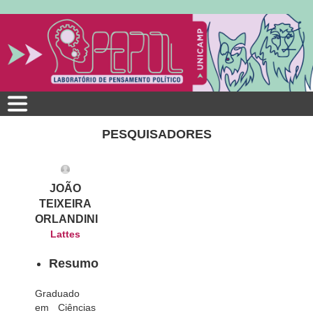
Pular
para
o
conteúdo
principal
PESQUISADORES
JOÃO
TEIXEIRA
ORLANDINI
Lattes
Resumo
Graduado
em Ciências