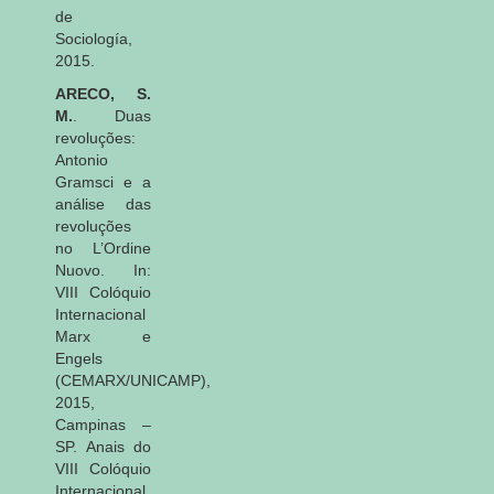
de
Sociología,
2015.
ARECO, S.
M.
. Duas
revoluções:
Antonio
Gramsci e a
análise das
revoluções
no L’Ordine
Nuovo. In:
VIII Colóquio
Internacional
Marx e
Engels
(CEMARX/UNICAMP),
2015,
Campinas –
SP. Anais do
VIII Colóquio
Internacional