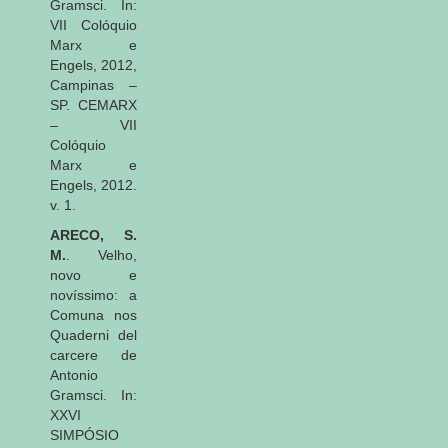
Gramsci. In:
VII Colóquio
Marx e
Engels, 2012,
Campinas –
SP. CEMARX
– VII
Colóquio
Marx e
Engels, 2012.
v. 1.
ARECO, S.
M.
. Velho,
novo e
novíssimo: a
Comuna nos
Quaderni del
carcere de
Antonio
Gramsci. In:
XXVI
SIMPÓSIO