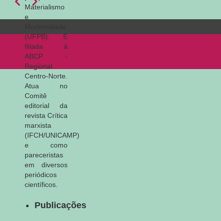
Anterior
Próximo
Paginação
Materialismo
e
Modernidade
(UFPB). É
filiada à
ABCP -
Regional
Centro-Norte.
Atua no
Comitê
editorial da
revista Crítica
marxista
(IFCH/UNICAMP)
e como
pareceristas
em diversos
periódicos
científicos.
Publicações