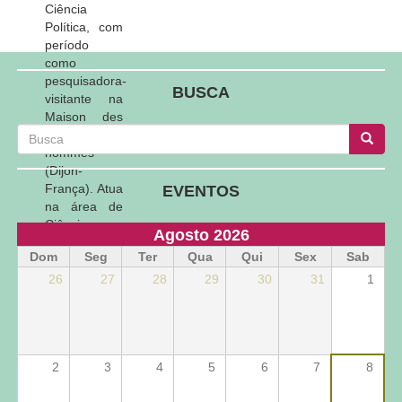
Ciência
Política, com
período
como
pesquisadora-
BUSCA
visitante na
Maison des
Busca
sciences des
Busca
Busca
hommes
(Dijon-
França). Atua
EVENTOS
na área de
Ciência
Agosto 2026
Política, com
Dom
Seg
Ter
Qua
Qui
Sex
Sab
ênfase em
teoria e
26
27
28
29
30
31
1
pensamento
político. É
membro da
International
2
3
4
5
6
7
8
Gramsci
Society do