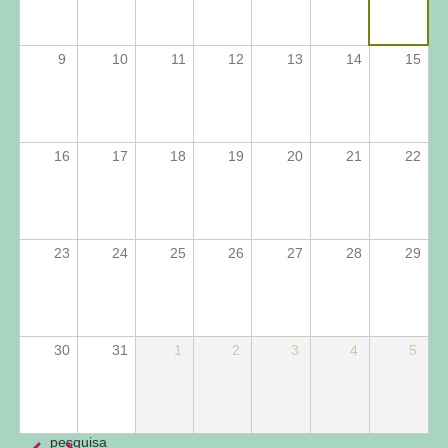
Brasil
(IGS/Brasil).
Faz parte do
9
10
11
12
13
14
15
Laboratório
de
Pensamento
Político
(PEPOL/UNICAMP),
16
17
18
19
20
21
22
coordenado
pelos
professores
Alvaro
Bianchi
23
24
25
26
27
28
29
(Unicamp),
André Kaysel
(Unicamp) e
Rodrigo
Duarte
30
31
1
2
3
4
5
Fernandes
dos Passos
(UNESP) e
do grupo de
pesquisa