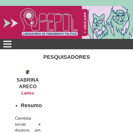
Pular
para
o
conteúdo
principal
PESQUISADORES
SABRINA
ARECO
Lattes
Resumo
Cientista
social e
doutora em